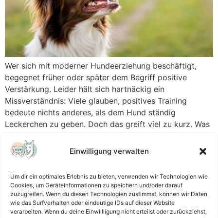
Wer sich mit moderner Hundeerziehung beschäftigt,
begegnet früher oder später dem Begriff positive
Verstärkung. Leider hält sich hartnäckig ein
Missverständnis: Viele glauben, positives Training
bedeute nichts anderes, als dem Hund ständig
Leckerchen zu geben. Doch das greift viel zu kurz. Was
bedeutet positive Verstärkung überhaupt? Positive
Verstärkung bedeutet, dass auf ein gewünschtes
Einwilligung verwalten
Verhalten etwas Angenehmes folgt. […]
Um dir ein optimales Erlebnis zu bieten, verwenden wir Technologien wie
Cookies, um Geräteinformationen zu speichern und/oder darauf
zuzugreifen. Wenn du diesen Technologien zustimmst, können wir Daten
wie das Surfverhalten oder eindeutige IDs auf dieser Website
verarbeiten. Wenn du deine Einwillligung nicht erteilst oder zurückziehst,